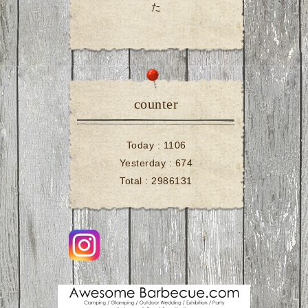
た
counter
Today :
1106
Yesterday :
674
Total :
2986131