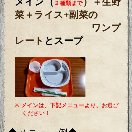
メイン（
）＋生野
２種類まで
菜＋ライス+副菜の
ワンプ
レート
と
スープ
※
メインは、下記メニューより、
お選び
ください！