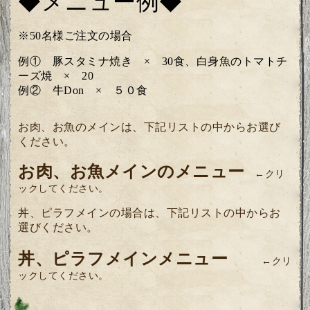
◆メニュー例◆
※
50
名様ご注文の場合
例① 豚スタミナ焼き ×
30
食、白身魚のトマトチ
ーズ焼 ×
20
例
② 牛
Don
× ５０食
お肉、お魚のメインは、下記リストの中からお選び
ください。
お肉、お魚
メインのメニュー
←クリ
ックしてください。
丼、ピラフメインの場合は、下記リストの中からお
選びください。
丼、ピラフメインメニュー
←クリ
ックしてください。