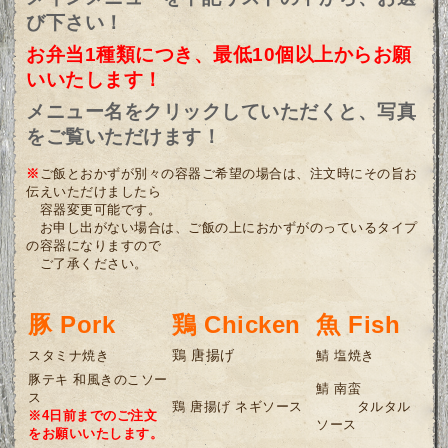
び下さい！
お弁当1種類につき、最低10個以上からお願
いいたします！
メニュー名をクリックしていただくと、
写真
をご覧いただけます！
※
ご飯とおかずが別々の容器ご希望の場合は、注文時にその旨お
伝えいただけましたら
容器変更可能です。
お申し出がない場合は、ご飯の上におかずがのっているタイプ
の容器になりますので
ご了承ください。
豚 Pork
鶏 Chicken
魚 Fish
鶏 唐揚げ
スタミナ焼き
鯖 塩焼き
豚テキ
和風きのこソー
鯖 南蛮
ス
鶏 唐揚げ
ネギソース
タルタル
※4日前までのご注文
ソース
をお願いいたします。