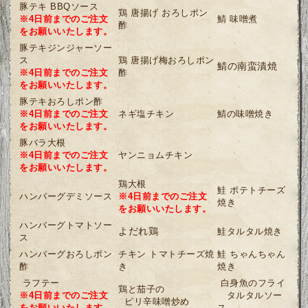
豚テキ
BBQソース
鶏 唐揚げ
おろしポン
※4日前までのご注文
鯖 味噌煮
酢
をお願いいたします。
豚テキ
ジンジャーソー
ス
鶏 唐揚げ
梅おろしポン
鯖の南蛮漬焼
※4日前までのご注文
酢
をお願いいたします。
豚テキ
おろしポン酢
※4日前までのご注文
ネギ塩チキン
鯖の味噌焼き
をお願いいたします。
豚バラ大根
※4日前までのご注文
ヤンニョムチキン
をお願いいたします。
鶏大根
鮭 ポテトチーズ
ハンバーグ
デミソース
※4日前までのご注文
焼き
をお願いいたします。
ハンバーグ
トマトソー
よだれ鶏
鮭タルタル焼き
ス
ハンバーグおろしポン
チキン トマトチーズ焼
鮭 ちゃんちゃん
酢
き
焼き
ラフテー
白身魚のフライ
鶏と茄子の
※4日前までのご注文
タルタルソー
ピリ辛味噌炒め
をお願いいたします。
ス