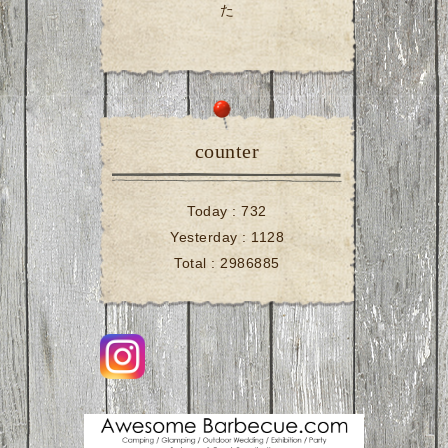
た
counter
Today :
732
Yesterday :
1128
Total :
2986885