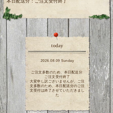
本日配送分：ご注文受付終了
today
2026.08.09 Sunday
ご注文多数のため、本日配送分:
ご注文受付終了
大変申し訳ございませんが、ご注
文多数のため、本日配送分のご注
文受付は終了させていただきまし
た