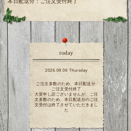
本日配送分：ご注文受付終了
today
2026.08.06 Thursday
ご注文多数のため、本日配送分:
ご注文受付終了
大変申し訳ございませんが、ご注
文多数のため、本日配送分のご注
文受付は終了させていただきまし
た