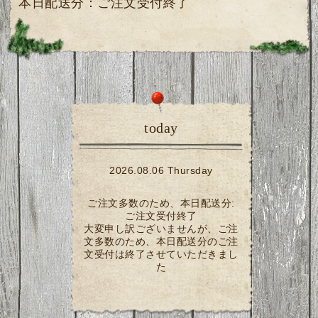
本日配送分：ご注文受付終了
today
2026.08.06 Thursday
ご注文多数のため、本日配送分:
ご注文受付終了
大変申し訳ございませんが、ご注
文多数のため、本日配送分のご注
文受付は終了させていただきまし
た