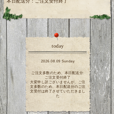
本日配送分：ご注文受付終了
today
2026.08.09 Sunday
ご注文多数のため、本日配送分:
ご注文受付終了
大変申し訳ございませんが、ご注
文多数のため、本日配送分のご注
文受付は終了させていただきまし
た