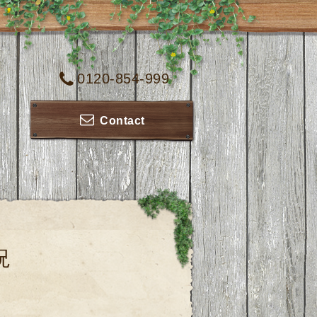
0120-854-999
Contact
況