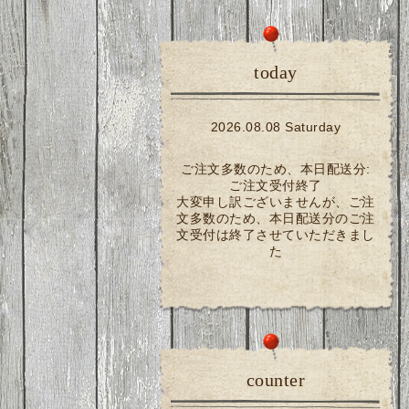
today
2026.08.08 Saturday
ご注文多数のため、本日配送分:
ご注文受付終了
大変申し訳ございませんが、ご注
文多数のため、本日配送分のご注
文受付は終了させていただきまし
た
counter