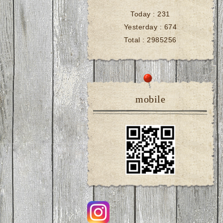
Today :
231
Yesterday :
674
Total :
2985256
mobile