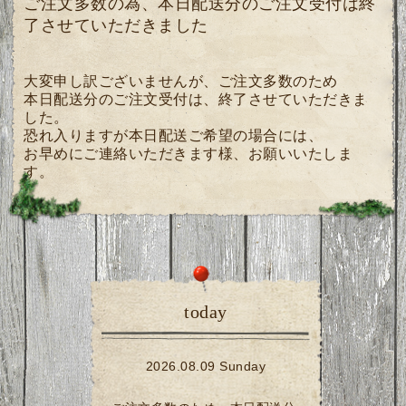
ご注文多数の為、本日配送分のご注文受付は終
了させていただきました
大変申し訳ございませんが、ご注文多数のため
本日配送分のご注文受付は、終了させていただきま
した。
恐れ入りますが本日配送ご希望の場合には、
お早めにご連絡いただきます様、
お願いいたしま
す。
today
2026.08.09 Sunday