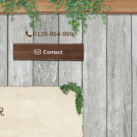
0120-854-999
Contact
況