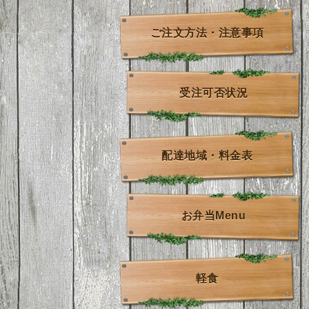
ご注文方法・注意事項
受注可否状況
配達地域・料金表
お弁当Menu
軽食