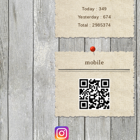
Today :
349
Yesterday :
674
Total :
2985374
mobile