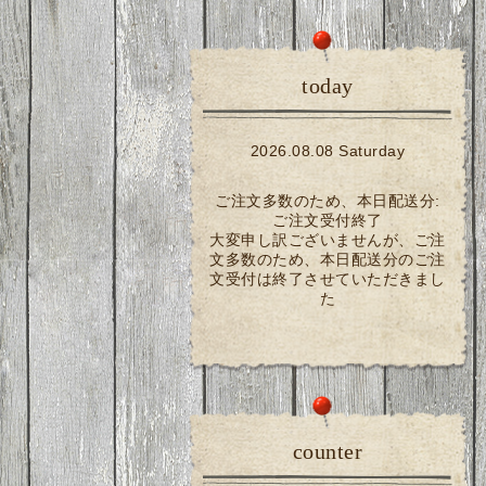
today
2026.08.08 Saturday
ご注文多数のため、本日配送分:
ご注文受付終了
大変申し訳ございませんが、ご注
文多数のため、本日配送分のご注
文受付は終了させていただきまし
た
counter