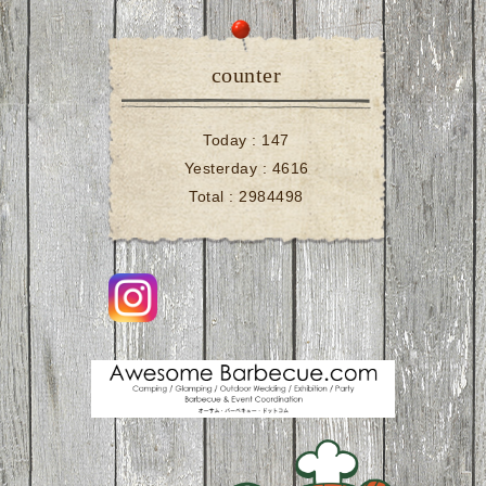
counter
Today :
147
Yesterday :
4616
Total :
2984498