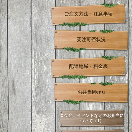
ご注文方法・注意事項
受注可否状況
配達地域・料金表
お弁当Menu
ロケ弁、イベントなどのお弁当に
ついて（1）