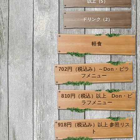
以上（5）
ドリンク（2）
軽食
702円（税込み）～Don・ピラ
フメニュー
810円（税込）以上 Don・ピ
ラフメニュー
918円（税込み）以上 参照リス
ト