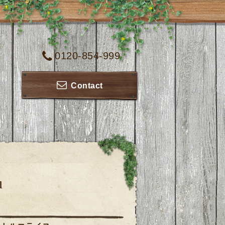
0120-854-999
Contact
u