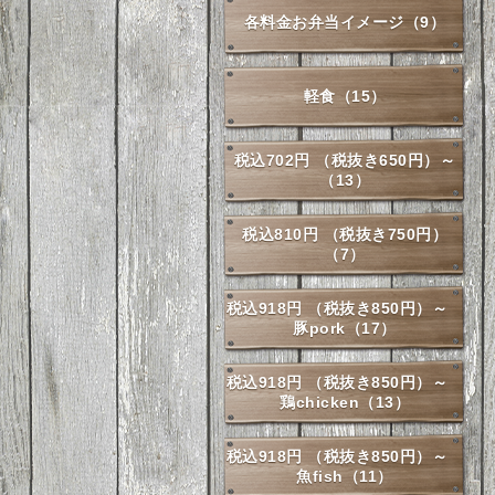
各料金お弁当イメージ（9）
軽食（15）
税込702円 （税抜き650円）～
（13）
税込810円 （税抜き750円）
（7）
税込918円 （税抜き850円）～
豚pork（17）
税込918円 （税抜き850円）～
鶏chicken（13）
税込918円 （税抜き850円）～
魚fish（11）