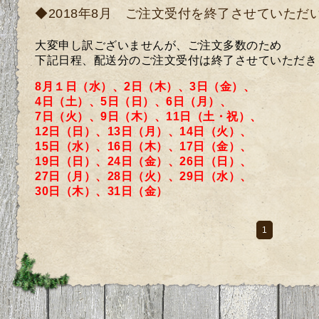
◆2018年8月 ご注文受付を終了させていただ
大変申し訳ございませんが、ご注文多数のため
下記日程、配送分のご注文受付は終了させていただき
8月１日（水）、2日（木）、3日（金）、
4日（土）、
5日（日）、6日（月）、
7日（火）、9日（木）、11日（土・祝）、
12日（日）、13日（月）、14日（火）、
15日（水）、16日（木）、17日（金）、
19日（日）、24日（金）、26日（日）、
27日（月）、
28日（火）、
29日（水）、
30日（木）、
31日（金）
1