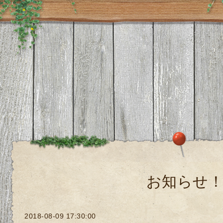
お知らせ
2018-08-09 17:30:00