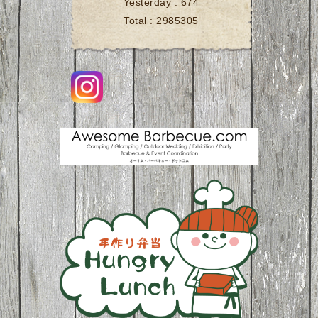
Yesterday :
674
Total :
2985305