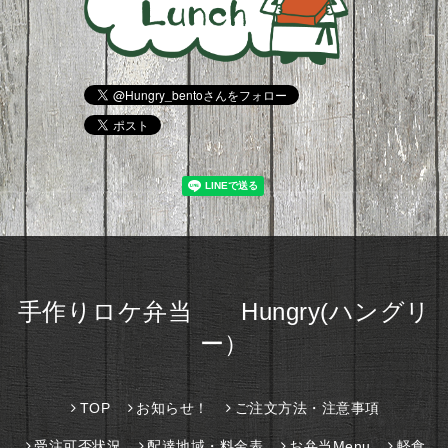
手作りロケ弁当 Hungry(ハングリ
ー）
TOP
お知らせ！
ご注文方法・注意事項
受注可否状況
配達地域・料金表
お弁当Menu
軽食