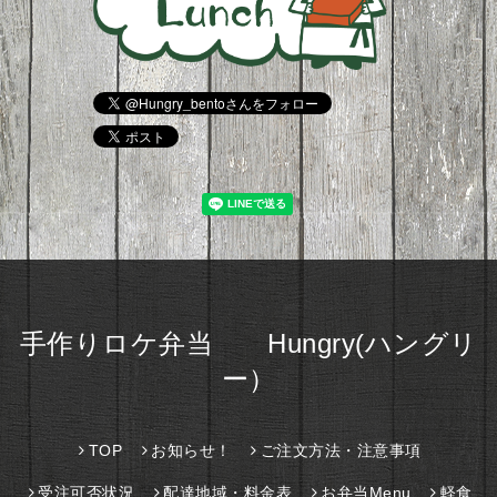
手作りロケ弁当 Hungry(ハングリ
ー）
TOP
お知らせ！
ご注文方法・注意事項
受注可否状況
配達地域・料金表
お弁当Menu
軽食