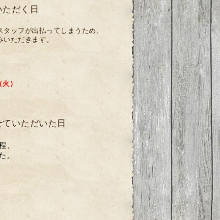
いただく日
スタッフが出払ってしまうため、
みいただきます。
（火）
せていただいた日
程、
た。