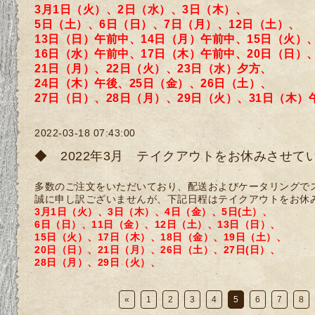
3月1日（火）、2日（水）、3日（木）、
5日（土）、6日（日）、7日（月）、12日（土）、
13日（日）午前中、14日（月）午前中、15日（火）
16日（水）午前中、17日（木）午前中、20日（日）
21日（月）、22日（火）、23日（水）夕方、
24日（木）午後、25日（金）、26日（土）、
27日（日）、28日（月）、29日（火）、31日（木）
2022-03-18 07:43:00
◆ 2022年3月 テイクアウトをお休みさせて
多数のご注文をいただいており、配送およびケータリングで
誠に申し訳ございませんが、下記日程はテイクアウトをお休
3月1日（火）、3日（木）、4日（金）、5日(土）、
6日
（日）、11日（金）、
12日（土）、13日（日）、
15日（火）、17日（木）、18日（金）、19日（土）、
20日（日）、21日（月）、
26日（土）、27日(日）、
28日（月）、29日（火）、
«
1
2
3
4
5
6
7
8