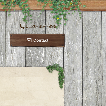
0120-854-999
Contact
！