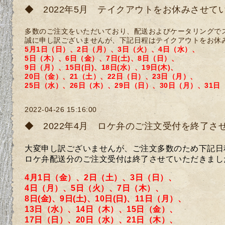
◆ 2022年5月 テイクアウトをお休みさせて
多数のご注文をいただいており、配送およびケータリングで
誠に申し訳ございませんが、下記日程はテイクアウトをお休
5月1日（日）、2日（月）、3日（火）、4日（水）、
5日（木）、6日（金）、7日(土)、8日（日）
、
9日（月）、
15
日(日)、
18日(水）、19日(木)、
20日（金）、
21（土）、
22日（日）、23日（月）、
25日（水）、26日（木）、
29日（日）、
30日（月）、31日
2022-04-26 15:16:00
◆ 2022年4月 ロケ弁のご注文受付を終了さ
大変申し訳ございませんが、ご注文多数のため
下記日
ロケ弁配送分のご注文受付は終了させていただきまし
4月1日（金）、2日（土）、3日（日）、
4日（月）、5日（火）、7日（木）、
8日(金)、9日(土)、10日(日)、11日（月）、
13日（水）、14日（木）、15日（金）、
17日（日）、
20日（水）、21日（木）、