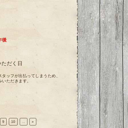
、
、
午後
いただく日
スタッフが出払ってしまうため、
みいただきます。
9
10
...
»